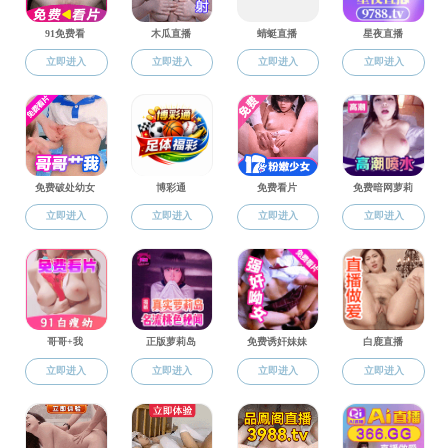
外事活动
合作交流
联合培养
外事活动
10月14日，应
为“News media and
社会服务
琳副院长、中文系张
报告中，Want
据，选择中、日、美
前常用的社交网络如F